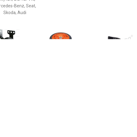
cedes-Benz, Seat,
Skoda, Audi
€ 8.99
€ 8.13
€ 6.3
on BOSCH, Diameter
Claxon MEYLE, Diameter
TOPRAN C
96mm, u.a. für VW,
(mm)91mm, u.a. für VW,
VW,SKODA,SEA
Peugeot, Renault
BMW
1K0951223,1K0
K09512
1K0951223C,5
,1K0951223,1K
1K0951223B,1K
5C0951