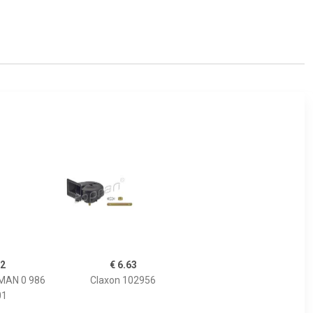
12
€ 6.63
MAN 0 986
Claxon 102956
01