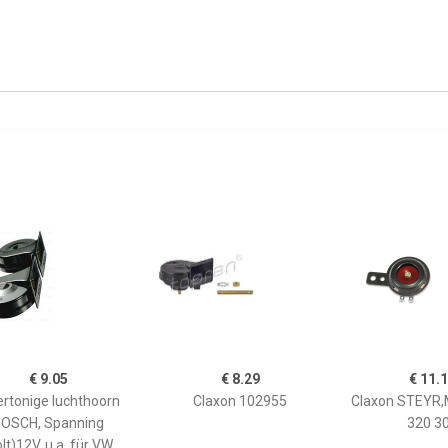
€ 9.05
€ 8.29
€ 11.
rtonige luchthoorn
Claxon 102955
Claxon STEYR,
OSCH, Spanning
320 3
lt)12V, u.a. für VW,