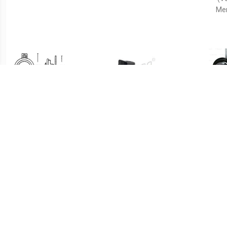
Mer
€ 10.39
€ 6.57
Claxon 3AL002952811
Claxon 111071
Clax
(mm)