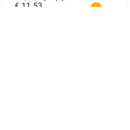
€ 11.53
Verzenden: € 0.00
6.99 EUR
Toepassing: Mistlamp Garantie: 2 jaar Geschikt voor :
Universeel toepasbaar.
TERUG
Algemeen
Koopadvies, FAQ over?