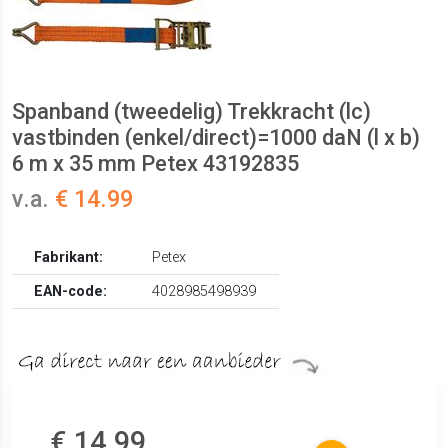
Spanband (tweedelig) Trekkracht (lc)
vastbinden (enkel/direct)=1000 daN (l x b)
6 m x 35 mm Petex 43192835
v.a.
€ 14.99
Fabrikant:
Petex
EAN-code:
4028985498939
€ 14.99