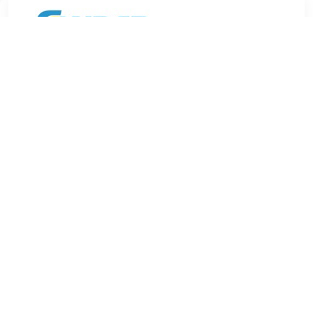
€ 11.99
Verzenden: € 8.90
Leverbaar in 4 - 7 werkdagen
€ 12.99
Verzenden: € 7.99
Leverbaar in 1 - 2 werkdagen
Met onze ratelspanbanden beveiligt u uw lading in
een handomdraai....