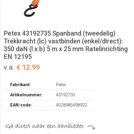
Petex 43192735 Spanband (tweedelig)
Trekkracht (lc) vastbinden (enkel/direct):
350 daN (l x b) 5 m x 25 mm Ratelinrichting
EN 12195
v.a.
€ 12.99
Fabrikant:
Petex
Artikelnummer:
43192735
EAN-code:
4028985498922