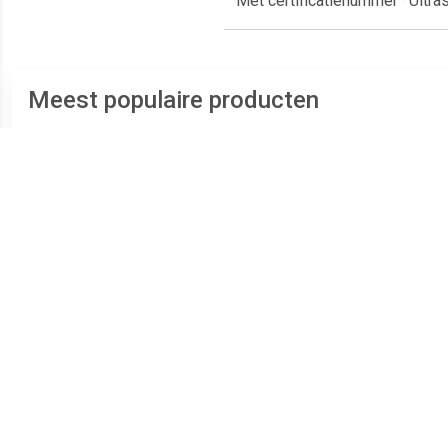
Met certificatienummer · Ultra
Meest populaire producten
€ 3.99
€ 6.35
Carpoint reflector oranje
Carpoint lengtedriehoeken
Carp
86x40mm 2 stuks
rood - 2 stuks
ro