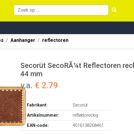
es
Aanhanger
reflectoren
Secorüt SecoRÃ¼t Reflectoren rech
44 mm
v.a.
€ 2.79
Fabrikant:
Secorüt
Artikelnummer:
reflektoreckig
EAN-code:
4016138268461