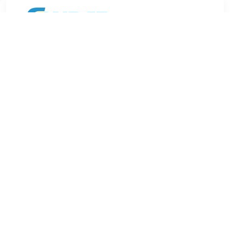
€ 28.99
Verzenden: € 5.95
Leverbaar in 4 - 7 werkdagen
€ 29.99
Verzenden: € 7.99
Leverbaar in 1 - 2 werkdagen