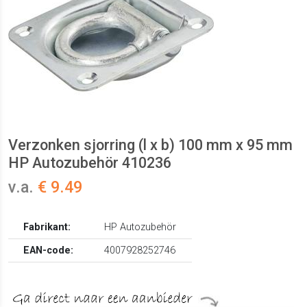
Verzonken sjorring (l x b) 100 mm x 95 mm
HP Autozubehör 410236
v.a.
€ 9.49
Fabrikant:
HP Autozubehör
EAN-code:
4007928252746